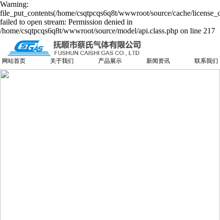
Warning:
file_put_contents(/home/csqtpcqs6q8t/wwwroot/source/cache/license_
failed to open stream: Permission denied in
/home/csqtpcqs6q8t/wwwroot/source/model/api.class.php on line 217
网站首页
关于我们
产品展示
新闻资讯
联系我们