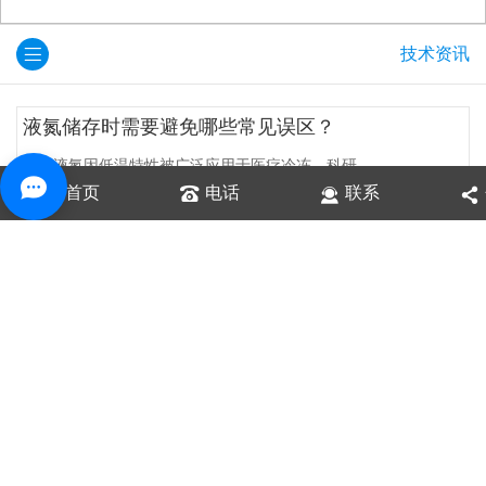
技术资讯
液氮储存时需要避免哪些常见误区？
辽宁液氮因低温特性被广泛应用于医疗冷冻、科研...
首页
电话
联系
液氩泄漏检测方法有哪些？
辽宁液氩作为一种重要的工业气体，广泛应用于金...
液氩的低温特性有哪些应用？
辽宁液氩是一种无色、无味、无毒的惰性气体，在...
液氮的蒸发速度受什么影响？
辽宁液氮是一种低温的液体，在常温下会迅速蒸发...