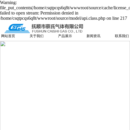
Warning:
file_put_contents(/home/csqtpcqs6q8t/wwwroot/source/cache/license_
failed to open stream: Permission denied in
/home/csqtpcqs6q8t/wwwroot/source/model/api.class.php on line 217
网站首页
关于我们
产品展示
新闻资讯
联系我们