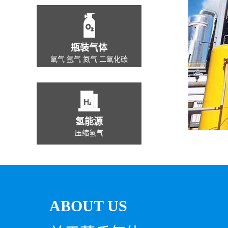
瓶装气体
氧气 氩气 氮气 二氧化碳
氢能源
压缩氢气
ABOUT US