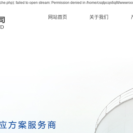
he.php): failed to open stream: Permission denied in /home/csqtpcqs6q8t/wwwroot
网站首页
关于我们