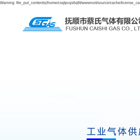
Warning: file_put_contents(/home/csqtpcqs6q8t/wwwroot/source/cache/license_cac